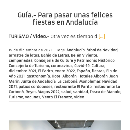
Guía.- Para pasar unas felices
fiestas en Andalucía
TURISMO / Vídeo.-
Otra vez es tiempo d
[…]
19 de diciembre de 2021
|
Tags:
Andalucía
,
árbol de Navidad
,
arrastre de latas
,
Bahía de Letras
,
Belén Viviente
,
campanadas
,
Consejería de Cultura y Patrimonio Histórico
,
Consejería de Turismo
,
coronavirus
,
Covid-19
,
Cultura
,
diciembre 2021
,
El Farito
,
enero 2022
,
España
,
fiestas
,
Fin de
Año 2021
,
gastronomía
,
Hotel Alborán
,
Hoteles Alborán
,
Juan
Marín
,
Junta de Andalucía
,
La Carboná
,
Monplamar
,
Navidad
2021
,
patios cordobeses
,
restaurante El Farito
,
restaurante La
Carboná
,
Reyes Magos 2022
,
salud
,
sanidad
,
Tasca de Manolo
,
Turismo
,
vacunas
,
Venta El Frenazo
,
vídeo