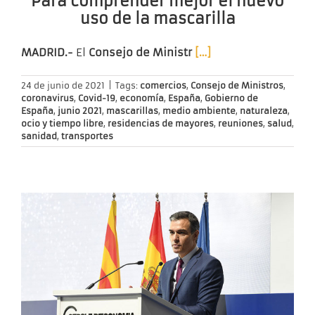
Para comprender mejor el nuevo
uso de la mascarilla
MADRID.-
El
Consejo de Ministr
[…]
24 de junio de 2021
|
Tags:
comercios
,
Consejo de Ministros
,
coronavirus
,
Covid-19
,
economía
,
España
,
Gobierno de
España
,
junio 2021
,
mascarillas
,
medio ambiente
,
naturaleza
,
ocio y tiempo libre
,
residencias de mayores
,
reuniones
,
salud
,
sanidad
,
transportes