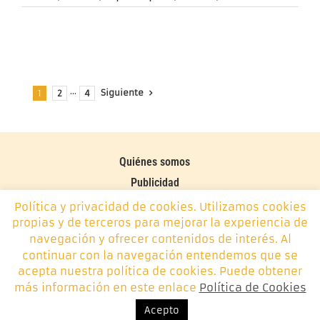
Siguiente
1
2
···
4
Quiénes somos
Publicidad
Contacto
Política y privacidad de cookies. Utilizamos cookies
propias y de terceros para mejorar la experiencia de
Política de cookies
navegación y ofrecer contenidos de interés. Al
continuar con la navegación entendemos que se
Monplamar, desde 2014 -
info@monplamar.com
- +34 656
acepta nuestra política de cookies. Puede obtener
626 074
más información en este enlace
Política de Cookies
Acepto