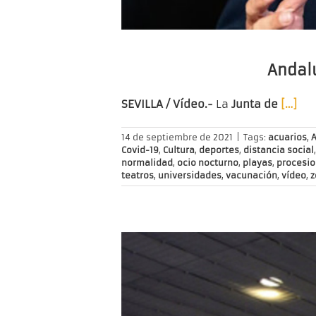
Andalu
SEVILLA / Vídeo.-
La
Junta de
[…]
14 de septiembre de 2021
|
Tags:
acuarios
,
A
Covid-19
,
Cultura
,
deportes
,
distancia social
normalidad
,
ocio nocturno
,
playas
,
procesi
teatros
,
universidades
,
vacunación
,
vídeo
,
z