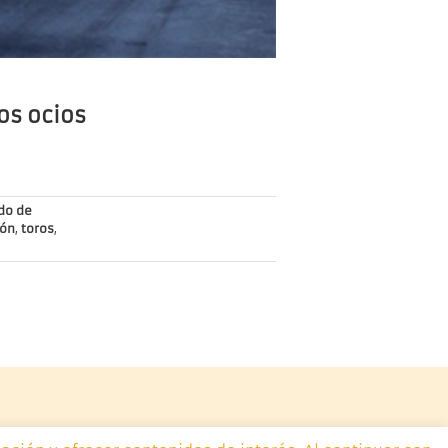
os ocios
do de
ión
,
toros
,