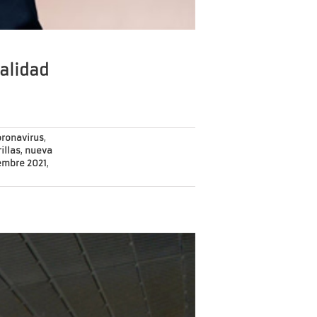
malidad
oronavirus
,
illas
,
nueva
embre 2021
,