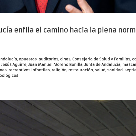
cía enfila el camino hacia la plena nor
ndalucía
,
apuestas
,
auditorios
,
cines
,
Consejería de Salud y Familias
,
c
,
Jesús Aguirre
,
Juan Manuel Moreno Bonilla
,
Junta de Andalucía
,
mascar
ones
,
recreativos infantiles
,
religión
,
restauración
,
salud
,
sanidad
,
septi
oológicos