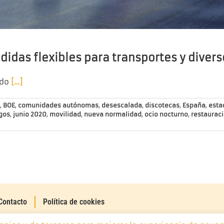
idas flexibles para transportes y divers
ado
[…]
,
BOE
,
comunidades autónomas
,
desescalada
,
discotecas
,
España
,
esta
gos
,
junio 2020
,
movilidad
,
nueva normalidad
,
ocio nocturno
,
restaurac
Contacto
Política de cookies