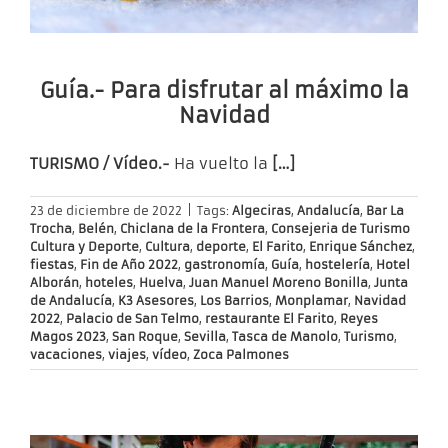
Guía.- Para disfrutar al máximo la
Navidad
TURISMO / Vídeo.-
Ha vuelto la
[…]
23 de diciembre de 2022
|
Tags:
Algeciras
,
Andalucía
,
Bar La
Trocha
,
Belén
,
Chiclana de la Frontera
,
Consejeria de Turismo
Cultura y Deporte
,
Cultura
,
deporte
,
El Farito
,
Enrique Sánchez
,
fiestas
,
Fin de Año 2022
,
gastronomía
,
Guía
,
hostelería
,
Hotel
Alborán
,
hoteles
,
Huelva
,
Juan Manuel Moreno Bonilla
,
Junta
de Andalucía
,
K3 Asesores
,
Los Barrios
,
Monplamar
,
Navidad
2022
,
Palacio de San Telmo
,
restaurante El Farito
,
Reyes
Magos 2023
,
San Roque
,
Sevilla
,
Tasca de Manolo
,
Turismo
,
vacaciones
,
viajes
,
vídeo
,
Zoca Palmones