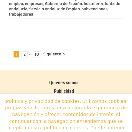
empleo
,
empresas
,
Gobierno de España
,
hostelería
,
Junta de
Andalucía
,
Servicio Andaluz de Empleo
,
subvenciones
,
trabajadores
Siguiente
1
2
···
10
Quiénes somos
Publicidad
Contacto
Política y privacidad de cookies. Utilizamos cookies
propias y de terceros para mejorar la experiencia de
Política de cookies
navegación y ofrecer contenidos de interés. Al
continuar con la navegación entendemos que se
Monplamar, desde 2014 -
info@monplamar.com
- +34 656
acepta nuestra política de cookies. Puede obtener
626 074