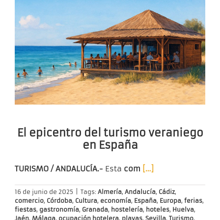
El epicentro del turismo veraniego
en España
TURISMO / ANDALUCÍA.-
Esta
com
[…]
16 de junio de 2025
|
Tags:
Almería
,
Andalucía
,
Cádiz
,
comercio
,
Córdoba
,
Cultura
,
economía
,
España
,
Europa
,
ferias
,
fiestas
,
gastronomía
,
Granada
,
hostelería
,
hoteles
,
Huelva
,
Jaén
,
Málaga
,
ocupación hotelera
,
playas
,
Sevilla
,
Turismo
,