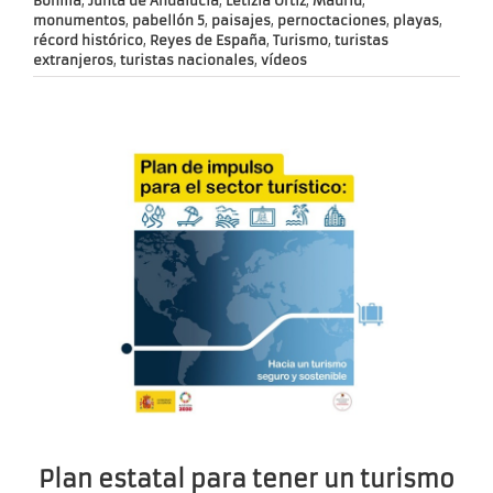
Bonilla
,
Junta de Andalucía
,
Letizia Ortiz
,
Madrid
,
monumentos
,
pabellón 5
,
paisajes
,
pernoctaciones
,
playas
,
récord histórico
,
Reyes de España
,
Turismo
,
turistas
extranjeros
,
turistas nacionales
,
vídeos
Plan estatal para tener un turismo