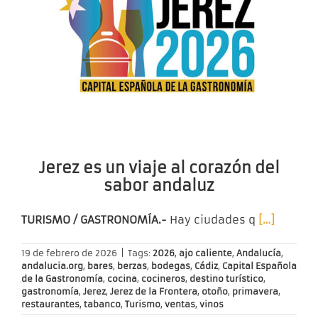
Jerez es un viaje al corazón del
sabor andaluz
TURISMO / GASTRONOMÍA.-
Hay ciudades q
[…]
19 de febrero de 2026
|
Tags:
2026
,
ajo caliente
,
Andalucía
,
andalucia.org
,
bares
,
berzas
,
bodegas
,
Cádiz
,
Capital Española
de la Gastronomía
,
cocina
,
cocineros
,
destino turístico
,
gastronomía
,
Jerez
,
Jerez de la Frontera
,
otoño
,
primavera
,
restaurantes
,
tabanco
,
Turismo
,
ventas
,
vinos