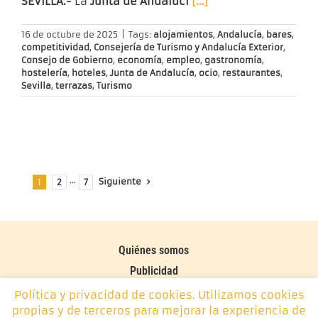
SEVILLA.-
La
Junta de Andalucí
[…]
16 de octubre de 2025
|
Tags:
alojamientos
,
Andalucía
,
bares
,
competitividad
,
Consejería de Turismo y Andalucía Exterior
,
Consejo de Gobierno
,
economía
,
empleo
,
gastronomía
,
hostelería
,
hoteles
,
Junta de Andalucía
,
ocio
,
restaurantes
,
Sevilla
,
terrazas
,
Turismo
Siguiente
1
2
···
7
Quiénes somos
Publicidad
Contacto
Política y privacidad de cookies. Utilizamos cookies
propias y de terceros para mejorar la experiencia de
Política de cookies