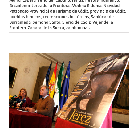
María
,
Espera
,
Feria del Caballo
,
ferias
,
fiestas
,
flamenco
,
Grazalema
,
Jerez de la Frontera
,
Medina Sidonia
,
Navidad
,
Patronato Provincial de Turismo de Cádiz
,
provincia de Cádiz
,
pueblos blancos
,
recreaciones históricas
,
Sanlúcar de
Barrameda
,
Semana Santa
,
Sierra de Cádiz
,
Vejer de la
Frontera
,
Zahara de la Sierra
,
zambombas