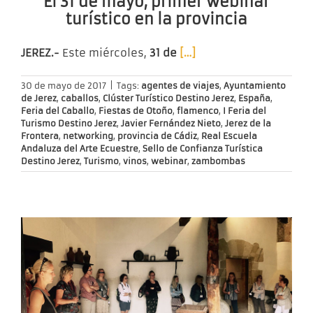
El 31 de mayo, primer webinar
turístico en la provincia
JEREZ.-
Este miércoles,
31 de
[…]
30 de mayo de 2017
|
Tags:
agentes de viajes
,
Ayuntamiento
de Jerez
,
caballos
,
Clúster Turístico Destino Jerez
,
España
,
Feria del Caballo
,
Fiestas de Otoño
,
flamenco
,
I Feria del
Turismo Destino Jerez
,
Javier Fernández Nieto
,
Jerez de la
Frontera
,
networking
,
provincia de Cádiz
,
Real Escuela
Andaluza del Arte Ecuestre
,
Sello de Confianza Turística
Destino Jerez
,
Turismo
,
vinos
,
webinar
,
zambombas