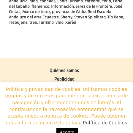
Andalucía
,
blog
,
caballos
,
Cádiz Turismo
,
catedral
,
feria
,
Feria
del Caballo
,
flamenco
,
Información
,
Jerez de la Frontera
,
José
Cintas
,
Marco de Jerez
,
provincia de Cádiz
,
Real Escuela
Andaluza del Arte Ecuestre
,
Sherry
,
Steven Spielberg
,
Tío Pepe
,
Trebujena
,
tren
,
Turismo
,
vino
,
Xérès
Quiénes somos
Publicidad
Contacto
Política y privacidad de cookies. Utilizamos cookies
propias y de terceros para mejorar la experiencia de
Política de cookies
navegación y ofrecer contenidos de interés. Al
continuar con la navegación entendemos que se
Monplamar, desde 2014 -
info@monplamar.com
- +34 656
acepta nuestra política de cookies. Puede obtener
626 074
más información en este enlace
Política de Cookies
Acepto