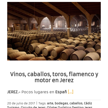
Vinos, caballos, toros, flamenco y
motor en Jerez
JEREZ.-
Pocos lugares en
Españ
[…]
20 de julio de 2017
|
Tags:
arte
,
bodegas
,
caballos
,
Cádiz
Turismo
,
Circuito de Jerez
,
Clúster Turístico Destino Jerez
,