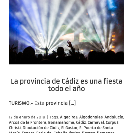
La provincia de Cádiz es una fiesta
todo el año
TURISMO.-
Esta
provincia […]
12 de enero de 2018
|
Tags:
Algeciras
,
Algodonales
,
Andalucía
,
Arcos de la Frontera
,
Benamahoma
,
Cádiz
,
Carnaval
,
Corpus
Christi
,
Diputación de Cádiz
,
El Gastor
,
El Puerto de Santa