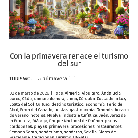
Con la primavera renace el turismo
del sur
TURISMO.-
La
primavera
[…]
02 de marzo de 2026
|
Tags:
Almería
,
Alpujarra
,
Andalucía
,
bares
,
Cádiz
,
cambio de hora
,
clima
,
Córdoba
,
Costa de la Luz
,
Costa del Sol
,
Cultura
,
destino turístico
,
economía
,
Feria de
Abril
,
Feria del Caballo
,
fiestas
,
gastronomía
,
Granada
,
horario
de verano
,
hoteles
,
Huelva
,
industria turística
,
Jaén
,
Jerez de
la Frontera
,
Málaga
,
Parque Nacional de Doñana
,
patios
cordobeses
,
playas
,
primavera
,
procesiones
,
restaurantes
,
Semana Santa
,
senderismo
,
senderos
,
Sevilla
,
Sierra de
Grazalema
,
tradiciones
,
Turismo
,
UNESCO