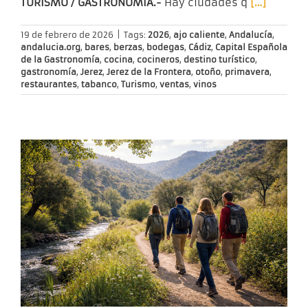
TURISMO / GASTRONOMÍA.-
Hay ciudades q
[…]
19 de febrero de 2026
|
Tags:
2026
,
ajo caliente
,
Andalucía
,
andalucia.org
,
bares
,
berzas
,
bodegas
,
Cádiz
,
Capital Española
de la Gastronomía
,
cocina
,
cocineros
,
destino turístico
,
gastronomía
,
Jerez
,
Jerez de la Frontera
,
otoño
,
primavera
,
restaurantes
,
tabanco
,
Turismo
,
ventas
,
vinos