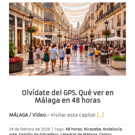
Olvídate del GPS. Qué ver en
Málaga en 48 horas
MÁLAGA / Vídeo.-
Visitar esta capital
[…]
24 de febrero de 2026
|
Tags:
48 horas
,
Alcazaba
,
Andalucía
,
arte
,
Castillo de Gibralfaro
,
catedral de Málaga
,
Centro