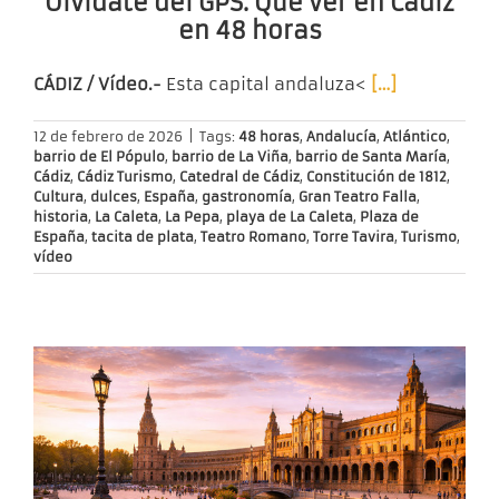
Olvídate del GPS. Qué ver en Cádiz
en 48 horas
CÁDIZ / Vídeo.-
Esta capital andaluza<
[…]
12 de febrero de 2026
|
Tags:
48 horas
,
Andalucía
,
Atlántico
,
barrio de El Pópulo
,
barrio de La Viña
,
barrio de Santa María
,
Cádiz
,
Cádiz Turismo
,
Catedral de Cádiz
,
Constitución de 1812
,
Cultura
,
dulces
,
España
,
gastronomía
,
Gran Teatro Falla
,
historia
,
La Caleta
,
La Pepa
,
playa de La Caleta
,
Plaza de
España
,
tacita de plata
,
Teatro Romano
,
Torre Tavira
,
Turismo
,
vídeo