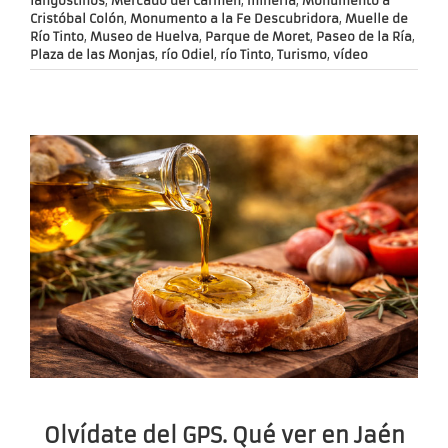
langostinos
,
Mercado del Carmen
,
minería
,
Monumento a
Cristóbal Colón
,
Monumento a la Fe Descubridora
,
Muelle de
Río Tinto
,
Museo de Huelva
,
Parque de Moret
,
Paseo de la Ría
,
Plaza de las Monjas
,
río Odiel
,
río Tinto
,
Turismo
,
vídeo
Olvídate del GPS. Qué ver en Jaén