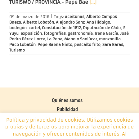
TURISMO / PROVINCIA.-
Pepe Bae
[…]
09 de marzo de 2016
|
Tags:
aceitunas
,
Alberto Campos
Baeza
,
Alberto Lobatón
,
Alejandro Sanz
,
Ana Hidalgo
,
bodegón
,
cartel
,
Constitución de 1812
,
Diputación de Cádiz
,
El
Yuyu
,
exposición
,
fotografías
,
gastronomía
,
Irene García
,
José
Pedro Pérez Llorca
,
La Pepa
,
Manolo Sanlúcar
,
manzanilla
,
Paco Lobatón
,
Pepe Baena Nieto
,
pescaíto frito
,
Sara Baras
,
Turismo
Quiénes somos
Publicidad
Contacto
Política y privacidad de cookies. Utilizamos cookies
propias y de terceros para mejorar la experiencia de
Política de cookies
navegación y ofrecer contenidos de interés. Al