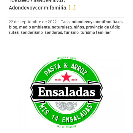
TURISMO / SENDERISMO /
Adondevoyconmifamilia.
[…]
22 de septiembre de 2022
|
Tags:
adondevoyconmifamilia.es
,
blog
,
medio ambiente
,
naturaleza
,
niños
,
provincia de Cádiz
,
rutas
,
senderismo
,
senderos
,
Turismo
,
turismo familiar