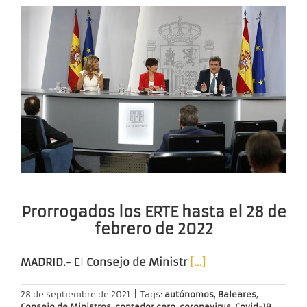
Prorrogados los ERTE hasta el 28 de
febrero de 2022
MADRID.-
El
Consejo de Ministr
[…]
28 de septiembre de 2021
|
Tags:
autónomos
,
Baleares
,
Consejo de Ministros
,
contador cero
,
coronavirus
,
Covid-19
,