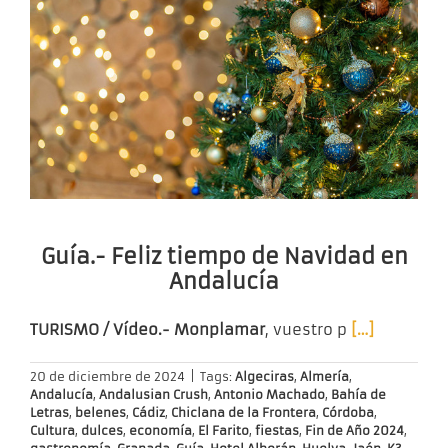
Guía.- Feliz tiempo de Navidad en
Andalucía
TURISMO / Vídeo.- Monplamar
, vuestro p
[…]
20 de diciembre de 2024
|
Tags:
Algeciras
,
Almería
,
Andalucía
,
Andalusian Crush
,
Antonio Machado
,
Bahía de
Letras
,
belenes
,
Cádiz
,
Chiclana de la Frontera
,
Córdoba
,
Cultura
,
dulces
,
economía
,
El Farito
,
fiestas
,
Fin de Año 2024
,