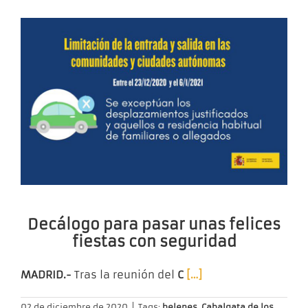
Decálogo para pasar unas felices
fiestas con seguridad
MADRID.-
Tras la reunión del
C
[…]
02 de diciembre de 2020
|
Tags:
belenes
,
Cabalgata de los