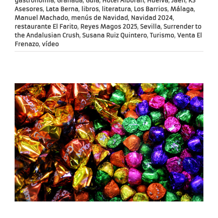
gastronomía
,
Granada
,
Guía
,
Hotel Alborán
,
Huelva
,
Jaén
,
K3
Asesores
,
Lata Berna
,
libros
,
literatura
,
Los Barrios
,
Málaga
,
Manuel Machado
,
menús de Navidad
,
Navidad 2024
,
restaurante El Farito
,
Reyes Magos 2025
,
Sevilla
,
Surrender to
the Andalusian Crush
,
Susana Ruiz Quintero
,
Turismo
,
Venta El
Frenazo
,
vídeo