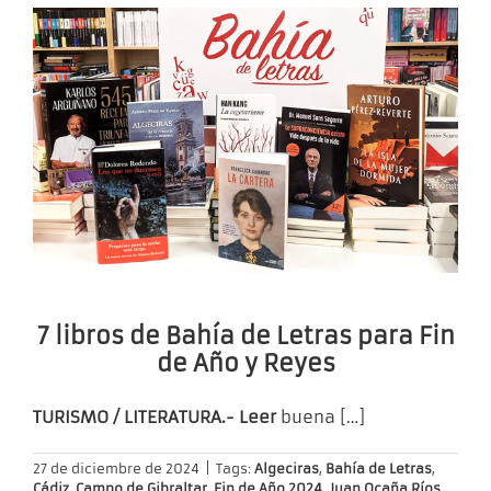
7 libros de Bahía de Letras para Fin
de Año y Reyes
TURISMO / LITERATURA.- Leer
buena
[…]
27 de diciembre de 2024
|
Tags:
Algeciras
,
Bahía de Letras
,
Cádiz
,
Campo de Gibraltar
,
Fin de Año 2024
,
Juan Ocaña Ríos
,