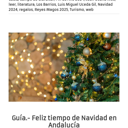
leer
,
literatura
,
Los Barrios
,
Luis Miguel Uceda Gil
,
Navidad
2024
,
regalos
,
Reyes Magos 2025
,
Turismo
,
web
Guía.- Feliz tiempo de Navidad en
Andalucía