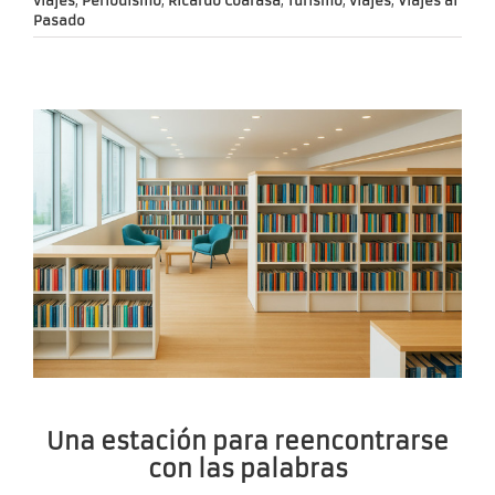
viajes
,
Periodismo
,
Ricardo Coarasa
,
Turismo
,
viajes
,
Viajes al
Pasado
Una estación para reencontrarse
con las palabras