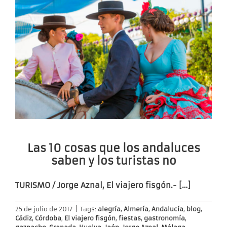
Las 10 cosas que los andaluces
saben y los turistas no
TURISMO / Jorge Aznal, El viajero fisgón.- […]
25 de julio de 2017
|
Tags:
alegría
,
Almería
,
Andalucía
,
blog
,
Cádiz
,
Córdoba
,
El viajero fisgón
,
fiestas
,
gastronomía
,