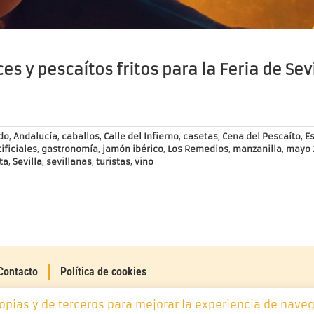
es y pescaítos fritos para la Feria de Sev
do
,
Andalucía
,
caballos
,
Calle del Infierno
,
casetas
,
Cena del Pescaíto
,
E
ificiales
,
gastronomía
,
jamón ibérico
,
Los Remedios
,
manzanilla
,
mayo 
ta
,
Sevilla
,
sevillanas
,
turistas
,
vino
Contacto
Política de cookies
ropias y de terceros para mejorar la experiencia de naveg