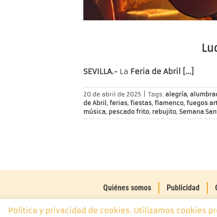
Luc
SEVILLA.-
La
Feria de Abril […]
20 de abril de 2025
|
Tags:
alegría
,
alumbra
de Abril
,
ferias
,
fiestas
,
flamenco
,
fuegos art
música
,
pescado frito
,
rebujito
,
Semana San
Quiénes somos
Publicidad
Política y privacidad de cookies. Utilizamos cookies p