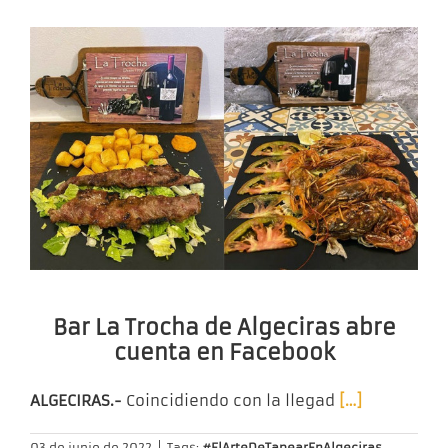
Bar La Trocha de Algeciras abre
cuenta en Facebook
ALGECIRAS.-
Coincidiendo con la llegad
[…]
03 de junio de 2022
|
Tags:
#ElArteDeTapearEnAlgeciras
,