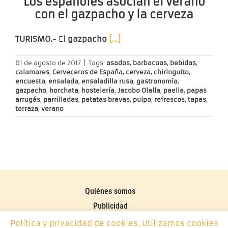
Los españoles asocian el verano
con el gazpacho y la cerveza
TURISMO.-
El
gazpacho
[…]
01 de agosto de 2017
|
Tags:
asados
,
barbacoas
,
bebidas
,
calamares
,
Cerveceros de España
,
cerveza
,
chiringuito
,
encuesta
,
ensalada
,
ensaladilla rusa
,
gastronomía
,
gazpacho
,
horchata
,
hostelería
,
Jacobo Olalla
,
paella
,
papas
arrugás
,
parrilladas
,
patatas bravas
,
pulpo
,
refrescos
,
tapas
,
terraza
,
verano
Quiénes somos
Publicidad
Contacto
Política y privacidad de cookies. Utilizamos cookies