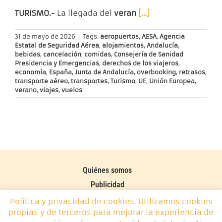
TURISMO.-
La llegada del
veran
[…]
31 de mayo de 2026
|
Tags:
aeropuertos
,
AESA
,
Agencia
Estatal de Seguridad Aérea
,
alojamientos
,
Andalucía
,
bebidas
,
cancelación
,
comidas
,
Consejería de Sanidad
Presidencia y Emergencias
,
derechos de los viajeros
,
economía
,
España
,
Junta de Andalucía
,
overbooking
,
retrasos
,
transporte aéreo
,
transportes
,
Turismo
,
UE
,
Unión Europea
,
verano
,
viajes
,
vuelos
Quiénes somos
Publicidad
Contacto
Política y privacidad de cookies. Utilizamos cookies
propias y de terceros para mejorar la experiencia de
Política de cookies