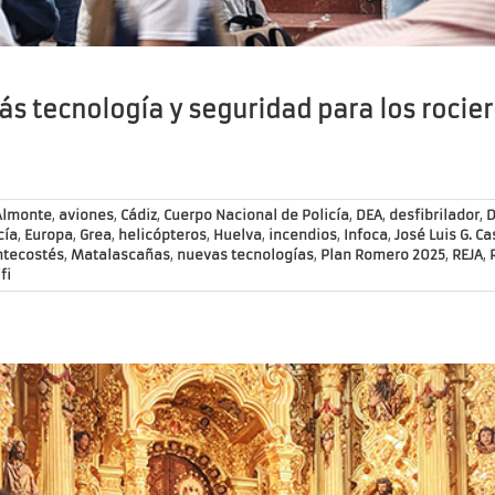
s tecnología y seguridad para los rocie
Almonte
,
aviones
,
Cádiz
,
Cuerpo Nacional de Policía
,
DEA
,
desfibrilador
,
cía
,
Europa
,
Grea
,
helicópteros
,
Huelva
,
incendios
,
Infoca
,
José Luis G. Ca
ntecostés
,
Matalascañas
,
nuevas tecnologías
,
Plan Romero 2025
,
REJA
,
fi