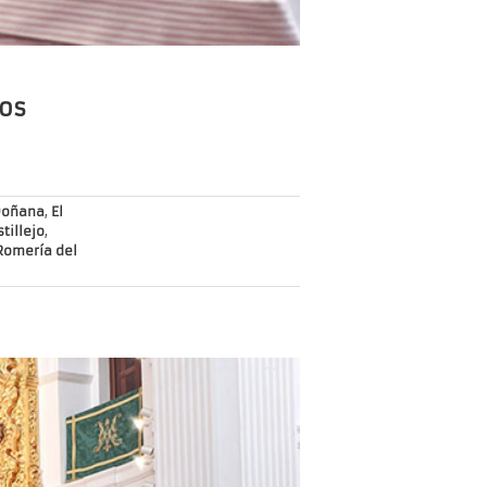
ros
Doñana
,
El
stillejo
,
Romería del