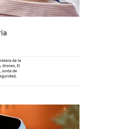
ria
retera de la
a
,
drones
,
El
,
Junta de
eguridad
,