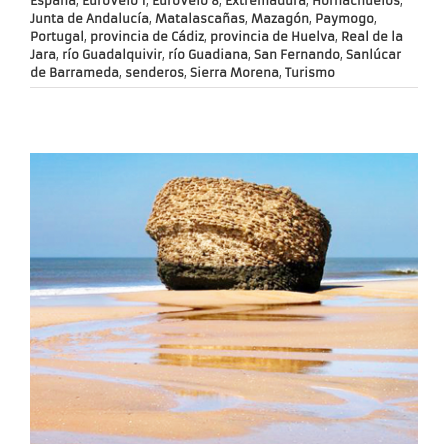
España
,
EuroVelo 1
,
EuroVelo 8
,
Extremadura
,
Hornachuelos
,
Junta de Andalucía
,
Matalascañas
,
Mazagón
,
Paymogo
,
Portugal
,
provincia de Cádiz
,
provincia de Huelva
,
Real de la
Jara
,
río Guadalquivir
,
río Guadiana
,
San Fernando
,
Sanlúcar
de Barrameda
,
senderos
,
Sierra Morena
,
Turismo