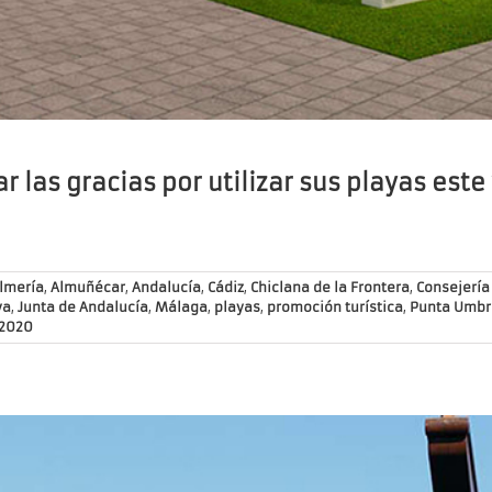
r las gracias por utilizar sus playas est
lmería
,
Almuñécar
,
Andalucía
,
Cádiz
,
Chiclana de la Frontera
,
Consejería
va
,
Junta de Andalucía
,
Málaga
,
playas
,
promoción turística
,
Punta Umbr
 2020