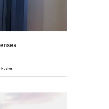
ubenses
,
Huelva
,