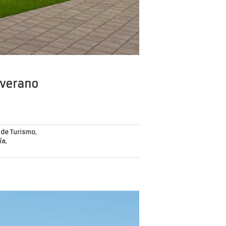
e verano
 de Turismo
,
ía
,