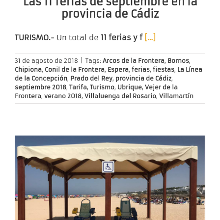
Las 11 ferias de septiembre en la
provincia de Cádiz
TURISMO.-
Un total de
11 ferias y f
[…]
31 de agosto de 2018
|
Tags:
Arcos de la Frontera
,
Bornos
,
Chipiona
,
Conil de la Frontera
,
Espera
,
ferias
,
fiestas
,
La Línea
de la Concepción
,
Prado del Rey
,
provincia de Cádiz
,
septiembre 2018
,
Tarifa
,
Turismo
,
Ubrique
,
Vejer de la
Frontera
,
verano 2018
,
Villaluenga del Rosario
,
Villamartín