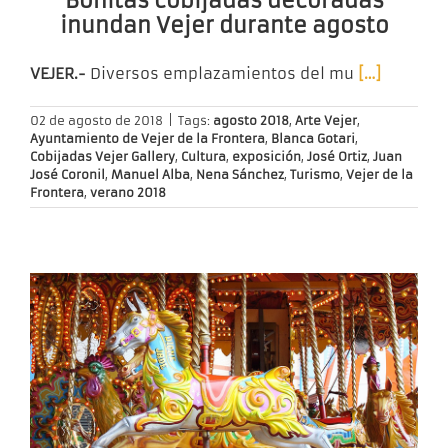
Bonitas cobijadas decoradas
inundan Vejer durante agosto
VEJER.-
Diversos emplazamientos del mu
[…]
02 de agosto de 2018
|
Tags:
agosto 2018
,
Arte Vejer
,
Ayuntamiento de Vejer de la Frontera
,
Blanca Gotari
,
Cobijadas Vejer Gallery
,
Cultura
,
exposición
,
José Ortiz
,
Juan
José Coronil
,
Manuel Alba
,
Nena Sánchez
,
Turismo
,
Vejer de la
Frontera
,
verano 2018