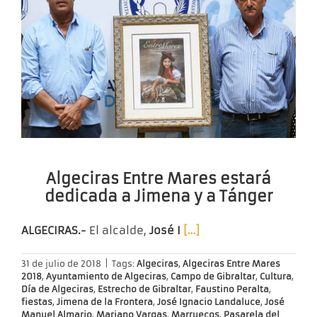
Algeciras Entre Mares estará
dedicada a Jimena y a Tánger
ALGECIRAS.-
El alcalde,
José I
[…]
31 de julio de 2018
|
Tags:
Algeciras
,
Algeciras Entre Mares
2018
,
Ayuntamiento de Algeciras
,
Campo de Gibraltar
,
Cultura
,
Día de Algeciras
,
Estrecho de Gibraltar
,
Faustino Peralta
,
fiestas
,
Jimena de la Frontera
,
José Ignacio Landaluce
,
José
Manuel Almario
,
Mariano Vargas
,
Marruecos
,
Pasarela del