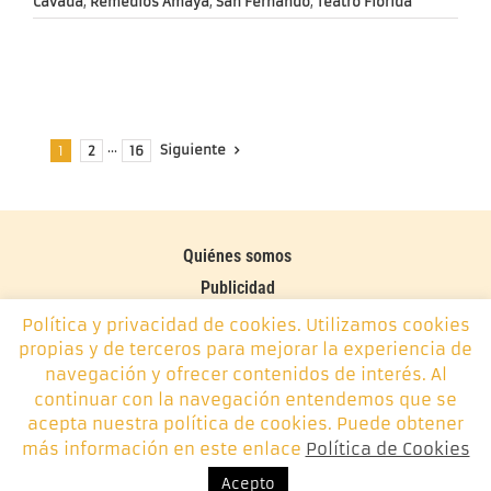
Cavada
,
Remedios Amaya
,
San Fernando
,
Teatro Florida
Siguiente
1
2
···
16
Quiénes somos
Publicidad
Contacto
Política y privacidad de cookies. Utilizamos cookies
propias y de terceros para mejorar la experiencia de
Política de cookies
navegación y ofrecer contenidos de interés. Al
continuar con la navegación entendemos que se
Monplamar, desde 2014 -
info@monplamar.com
- +34 656
acepta nuestra política de cookies. Puede obtener
626 074
más información en este enlace
Política de Cookies
Acepto