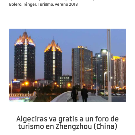
Bolero
,
Tánger
,
Turismo
,
verano 2018
Algeciras va gratis a un foro de
turismo en Zhengzhou (China)