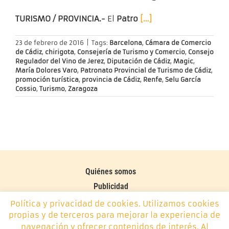
TURISMO / PROVINCIA.-
El
Patro
[…]
23 de febrero de 2016
|
Tags:
Barcelona
,
Cámara de Comercio
de Cádiz
,
chirigota
,
Consejería de Turismo y Comercio
,
Consejo
Regulador del Vino de Jerez
,
Diputación de Cádiz
,
Magic
,
María Dolores Varo
,
Patronato Provincial de Turismo de Cádiz
,
promoción turística
,
provincia de Cádiz
,
Renfe
,
Selu García
Cossio
,
Turismo
,
Zaragoza
Quiénes somos
Publicidad
Contacto
Política y privacidad de cookies. Utilizamos cookies
propias y de terceros para mejorar la experiencia de
Política de cookies
navegación y ofrecer contenidos de interés. Al