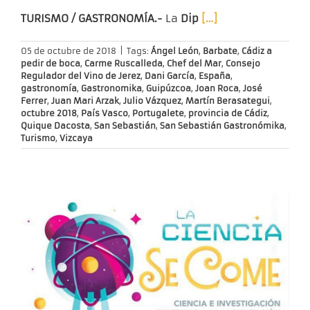
TURISMO / GASTRONOMÍA.-
La
Dip
[…]
05 de octubre de 2018
|
Tags:
Ángel León
,
Barbate
,
Cádiz a
pedir de boca
,
Carme Ruscalleda
,
Chef del Mar
,
Consejo
Regulador del Vino de Jerez
,
Dani García
,
España
,
gastronomía
,
Gastronomika
,
Guipúzcoa
,
Joan Roca
,
José
Ferrer
,
Juan Mari Arzak
,
Julio Vázquez
,
Martín Berasategui
,
octubre 2018
,
País Vasco
,
Portugalete
,
provincia de Cádiz
,
Quique Dacosta
,
San Sebastián
,
San Sebastián Gastronómika
,
Turismo
,
Vizcaya