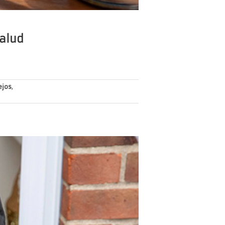
salud
ejos
,