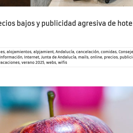
ecios bajos y publicidad agresiva de hote
jes
,
alojamientos
,
alpjamient
,
Andalucía
,
cancelación
,
comidas
,
Conseje
Información
,
Internet
,
Junta de Andalucía
,
mails
,
online
,
precios
,
public
vacaciones
,
verano 2025
,
webs
,
wifis