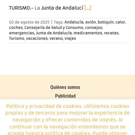
TURISMO.-
La
Junta de Andalucí
[…]
02 de agosto de 2025
|
Tags:
Andalucía
,
avión
,
botiquín
,
calor
,
coches
,
Consejería de Salud y Consumo
,
consejos
,
emergencias
,
Junta de Andalucía
,
medicamentos
,
recetas
,
Turismo
,
vacaciones
,
verano
,
viajes
Quiénes somos
Publicidad
Contacto
Política y privacidad de cookies. Utilizamos cookies
propias y de terceros para mejorar la experiencia de
Política de cookies
navegación y ofrecer contenidos de interés. Al
continuar con la navegación entendemos que se
Monplamar, desde 2014 -
info@monplamar.com
- +34 656
acepta nuestra política de cookies. Puede obtener