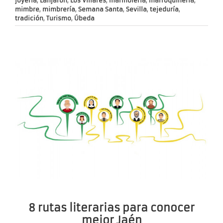
joyería
,
Lanjarón
,
Los Villares
,
marmolería
,
marroquinería
,
mimbre
,
mimbrería
,
Semana Santa
,
Sevilla
,
tejeduría
,
tradición
,
Turismo
,
Úbeda
8 rutas literarias para conocer
mejor Jaén