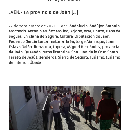
JAÉN.-
La
provincia de Jaén […]
22 de septiembre de 2021
|
Tags:
Andalucía
,
Andújar
,
Antonio
Machado
,
Antonio Muñoz Molina
,
Arjona
,
arte
,
Baeza
,
Beas de
Segura
,
Chiclana de Segura
,
Cultura
,
Diputación de Jaén
,
Federico García Lorca
,
historia
,
Jaén
,
Jorge Manrique
,
Juan
Eslava Galán
,
literatura
,
Lopera
,
Miguel Hernández
,
provincia
de Jaén
,
Quesada
,
rutas literarias
,
San Juan de la Cruz
,
Santa
Teresa de Jesús
,
senderos
,
Sierra de Segura
,
Turismo
,
turismo
de interior
,
Úbeda