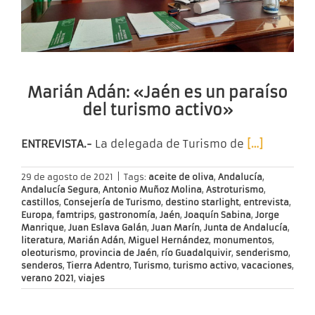
Marián Adán: «Jaén es un paraíso
del turismo activo»
ENTREVISTA.-
La delegada de Turismo de
[…]
29 de agosto de 2021
|
Tags:
aceite de oliva
,
Andalucía
,
Andalucía Segura
,
Antonio Muñoz Molina
,
Astroturismo
,
castillos
,
Consejería de Turismo
,
destino starlight
,
entrevista
,
Europa
,
famtrips
,
gastronomía
,
Jaén
,
Joaquín Sabina
,
Jorge
Manrique
,
Juan Eslava Galán
,
Juan Marín
,
Junta de Andalucía
,
literatura
,
Marián Adán
,
Miguel Hernández
,
monumentos
,
oleoturismo
,
provincia de Jaén
,
río Guadalquivir
,
senderismo
,
senderos
,
Tierra Adentro
,
Turismo
,
turismo activo
,
vacaciones
,
verano 2021
,
viajes