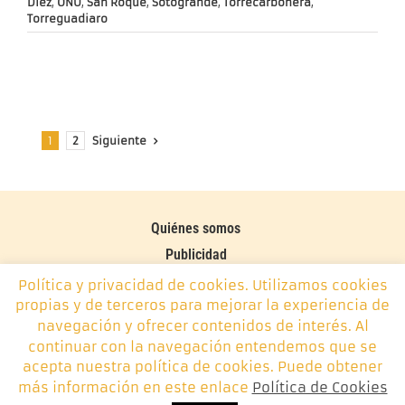
Díez
,
ONU
,
San Roque
,
Sotogrande
,
Torrecarbonera
,
Torreguadiaro
Siguiente
1
2
Quiénes somos
Publicidad
Contacto
Política y privacidad de cookies. Utilizamos cookies
propias y de terceros para mejorar la experiencia de
Política de cookies
navegación y ofrecer contenidos de interés. Al
continuar con la navegación entendemos que se
Monplamar, desde 2014 -
info@monplamar.com
- +34 656
acepta nuestra política de cookies. Puede obtener
626 074
más información en este enlace
Política de Cookies