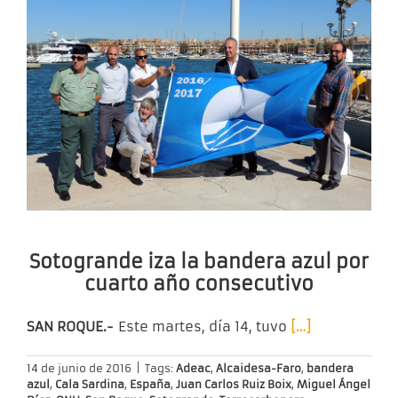
Sotogrande iza la bandera azul por
cuarto año consecutivo
SAN ROQUE.-
Este martes, día 14, tuvo
[…]
14 de junio de 2016
|
Tags:
Adeac
,
Alcaidesa-Faro
,
bandera
azul
,
Cala Sardina
,
España
,
Juan Carlos Ruiz Boix
,
Miguel Ángel