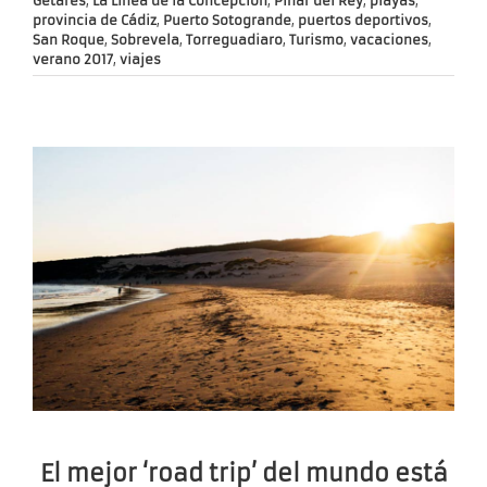
Getares
,
La Línea de la Concepción
,
Pinar del Rey
,
playas
,
provincia de Cádiz
,
Puerto Sotogrande
,
puertos deportivos
,
San Roque
,
Sobrevela
,
Torreguadiaro
,
Turismo
,
vacaciones
,
verano 2017
,
viajes
El mejor ‘road trip’ del mundo está