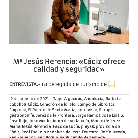
Mª Jesús Herencia: «Cádiz ofrece
calidad y seguridad»
ENTREVISTA.-
La delegada de Turismo de
[…]
12 de agosto de 2021
|
Tags:
Algeciras
,
Andalucía
,
Barbate
,
caballos
,
Cádiz
,
Camarón de la Isla
,
Campo de Gibraltar
,
Chipiona
,
El Puerto de Santa María
,
entrevista
,
Europa
,
gastronomía
,
Jerez de la Frontera
,
Jorge Ramos
,
José Luis G.
Castillejo
,
Juan Marín
,
Junta de Andalucía
,
Marco de Jerez
,
María Jesús Herencia
,
Paco de Lucía
,
playas
,
provincia de
Cádiz
,
Real Escuela Andaluza del Arte Ecuestre
,
Rocío Jurado
,
San Fernando
,
San Roque
,
Sanlúcar de Barrameda
,