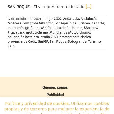
SAN ROQUE.-
El vicepresidente de la Ju
[…]
17 de octubre de 2021
|
Tags:
2022
,
Andalucía
,
Andalucía
Masters
,
Campo de Gibraltar
,
Consejería de Turismo
,
deporte
,
economía
,
golf
,
Juan Marín
,
Junta de Andalucía
,
Matthew
Fitzpatrick
,
motociclismo
,
Mundial de Motociclismo
,
ocupación hotelera
,
otoño 2021
,
promoción turística
,
provincia de Cádiz
,
SailGP
,
San Roque
,
Sotogrande
,
Turismo
,
vela
Quiénes somos
Publicidad
Contacto
Política y privacidad de cookies. Utilizamos cookies
propias y de terceros para mejorar la experiencia de
Política de cookies