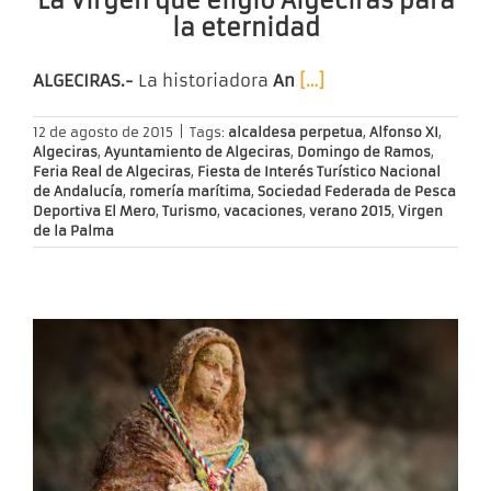
La Virgen que eligió Algeciras para
la eternidad
ALGECIRAS.-
La historiadora
An
[…]
12 de agosto de 2015
|
Tags:
alcaldesa perpetua
,
Alfonso XI
,
Algeciras
,
Ayuntamiento de Algeciras
,
Domingo de Ramos
,
Feria Real de Algeciras
,
Fiesta de Interés Turístico Nacional
de Andalucía
,
romería marítima
,
Sociedad Federada de Pesca
Deportiva El Mero
,
Turismo
,
vacaciones
,
verano 2015
,
Virgen
de la Palma