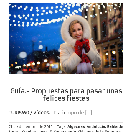
Guía.- Propuestas para pasar unas
felices fiestas
TURISMO / Vídeos.-
Es tiempo de
[…]
21 de diciembre de 2019
|
Tags:
Algeciras
,
Andalucía
,
Bahía de
Letras
,
Celebraciones El Campanario
,
Chiclana de la Frontera
,