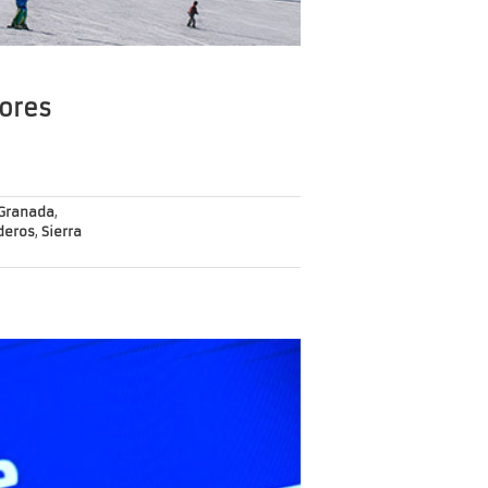
dores
Granada
,
deros
,
Sierra