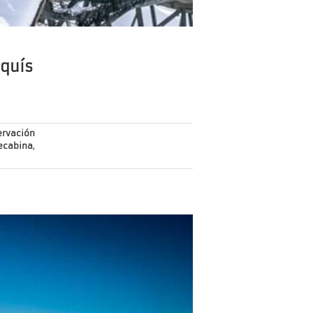
squís
ervación
ecabina
,