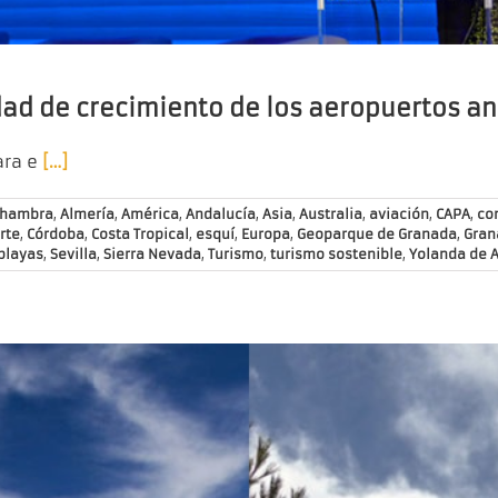
ad de crecimiento de los aeropuertos a
ara e
[…]
lhambra
,
Almería
,
América
,
Andalucía
,
Asia
,
Australia
,
aviación
,
CAPA
,
co
rte
,
Córdoba
,
Costa Tropical
,
esquí
,
Europa
,
Geoparque de Granada
,
Gran
playas
,
Sevilla
,
Sierra Nevada
,
Turismo
,
turismo sostenible
,
Yolanda de A