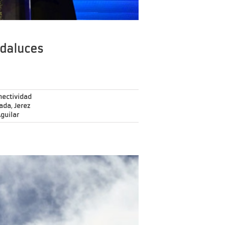
ndaluces
nectividad
ada
,
Jerez
guilar