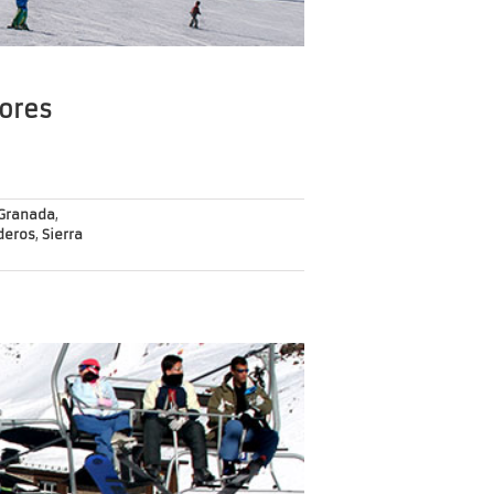
dores
Granada
,
deros
,
Sierra