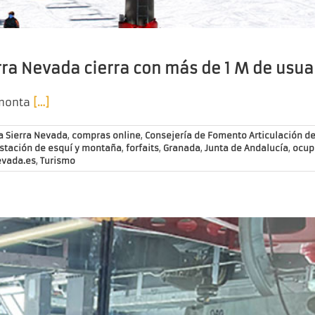
rra Nevada cierra con más de 1 M de usua
 monta
[…]
a Sierra Nevada
,
compras online
,
Consejería de Fomento Articulación del
stación de esquí y montaña
,
forfaits
,
Granada
,
Junta de Andalucía
,
ocup
evada.es
,
Turismo