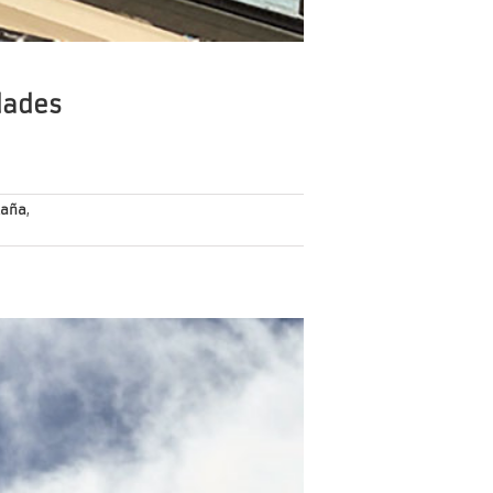
dades
taña
,