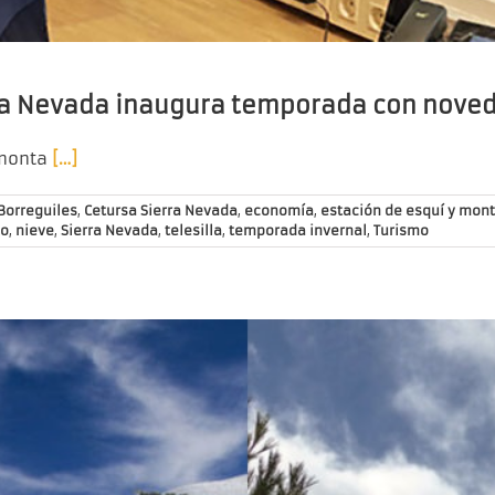
ra Nevada inaugura temporada con nove
 monta
[…]
Borreguiles
,
Cetursa Sierra Nevada
,
economía
,
estación de esquí y mon
zo
,
nieve
,
Sierra Nevada
,
telesilla
,
temporada invernal
,
Turismo