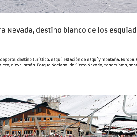
ra Nevada, destino blanco de los esquia
]
deporte
,
destino turístico
,
esquí
,
estación de esquí y montaña
,
Europa
,
aleza
,
nieve
,
otoño
,
Parque Nacional de Sierra Nevada
,
senderismo
,
sen