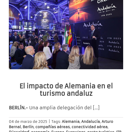
El impacto de Alemania en el
turismo andaluz
BERLÍN.-
Una amplia delegación del
[…]
04 de marzo de 2025
|
Tags:
Alemania
,
Andalucía
,
Arturo
Bernal
,
Berlín
,
compañías aéreas
,
conectividad aérea
,