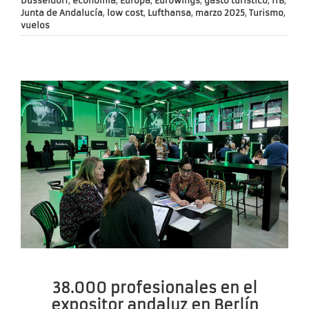
Düsseldorf
,
economía
,
Europa
,
Eurowings
,
gasto turístico
,
ITB
,
Junta de Andalucía
,
low cost
,
Lufthansa
,
marzo 2025
,
Turismo
,
vuelos
38.000 profesionales en el
expositor andaluz en Berlín