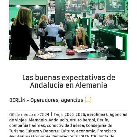
Las buenas expectativas de
Andalucía en Alemania
BERLÍN.-
Operadores, agencias
[…]
06 de marzo de 2024
|
Tags:
2025
,
2026
,
aerolíneas
,
agencias
de viajes
,
Alemania
,
Andalucía
,
Arturo Bernal
,
Berlín
,
compañías aéreas
,
conectividad aérea
,
Consejeria de
Turismo Cultura y Deporte
,
Cultura
,
economía
,
Francisco
Montes
,
gastronomía
,
Generación Z
,
IGLTA
,
ITB
,
Junta de