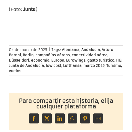
(Foto:
Junta
)
04 de marzo de 2025
|
Tags:
Alemania
,
Andalucía
,
Arturo
Bernal
,
Berlín
,
compañías aéreas
,
conectividad aérea
,
Düsseldorf
,
economía
,
Europa
,
Eurowings
,
gasto turístico
,
ITB
,
Junta de Andalucía
,
low cost
,
Lufthansa
,
marzo 2025
,
Turismo
,
vuelos
Para compartir esta historia, elija
cualquier plataforma
Facebook
X
LinkedIn
WhatsApp
Pinterest
Correo
electrónico