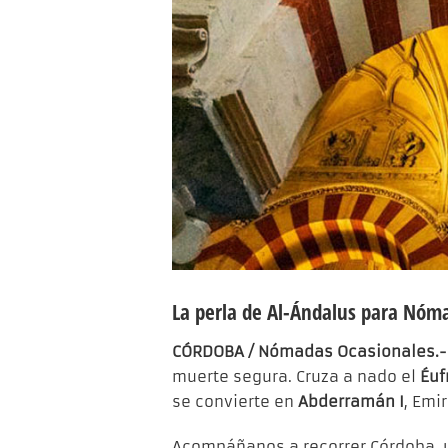
La perla de Al-Ándalus para Nóm
CÓRDOBA / Nómadas Ocasionales.-
muerte segura. Cruza a nado el
Éuf
se convierte en
Abderramán I
, Emi
Acompáñanos a recorrer Córdoba, u