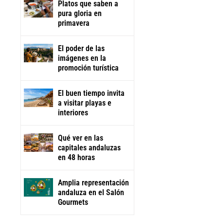
Platos que saben a
pura gloria en
primavera
ico
El poder de las
imágenes en la
promoción turística
El buen tiempo invita
a visitar playas e
interiores
Qué ver en las
Asistencia
Año Jubilar en
Avión
capitales andaluzas
gratuita ante
honor de la
personalizado
en 48 horas
retrasos en los
Virgen del
con la marca
vuelos
Rocío
de Andalucía
31 de mayo de
24 de mayo de
22 de mayo de
Amplia representación
2026
2026
2026
andaluza en el Salón
Gourmets