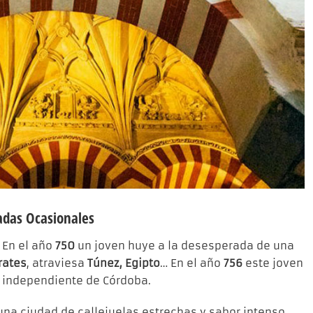
adas Ocasionales
En el año
750
un joven huye a la desesperada de una
rates
, atraviesa
Túnez, Egipto
… En el año
756
este joven
r independiente de Córdoba.
na ciudad de callejuelas estrechas y sabor intenso,