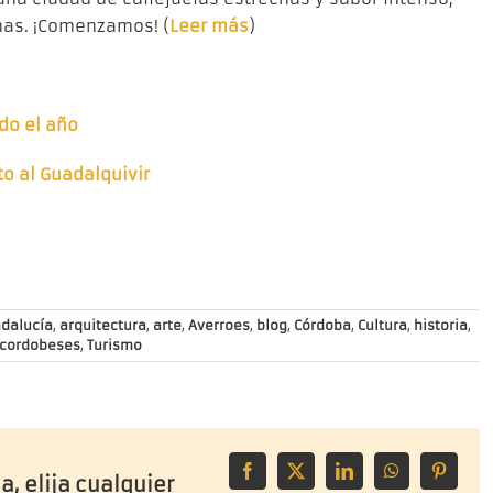
enas. ¡Comenzamos! (
Leer más
)
odo el año
to al Guadalquivir
dalucía
,
arquitectura
,
arte
,
Averroes
,
blog
,
Córdoba
,
Cultura
,
historia
,
 cordobeses
,
Turismo
Facebook
X
LinkedIn
WhatsApp
Pinteres
a, elija cualquier