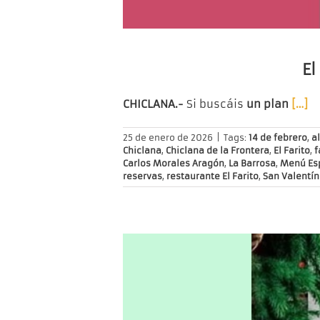
El
CHICLANA.-
Si buscáis
un plan
[…]
25 de enero de 2026
|
Tags:
14 de febrero
,
a
Chiclana
,
Chiclana de la Frontera
,
El Farito
,
f
Carlos Morales Aragón
,
La Barrosa
,
Menú Esp
reservas
,
restaurante El Farito
,
San Valentín