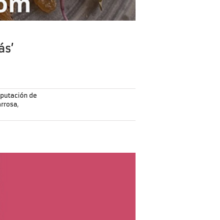
ás’
iputación de
arrosa
,