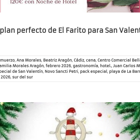
 plan perfecto de El Farito para San Valen
lmuerzo
,
Ana Morales
,
Beatriz Aragón
,
Cádiz
,
cena
,
Centro Comercial Bel
amilia Morales Aragón
,
febrero 2026
,
gastronomía
,
hotel.
,
Juan Carlos 
ecial de San Valentín
,
Novo Sancti Petri
,
pack especial
,
playa de La Bar
 2026
,
sur del sur