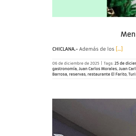
Menú
CHICLANA.-
Además de los
[…]
06 de diciembre de 2025
|
Tags:
25 de dici
gastronomía
,
Juan Carlos Morales
,
Juan Car
Barrosa
,
reservas
,
restaurante El Farito
,
Tur