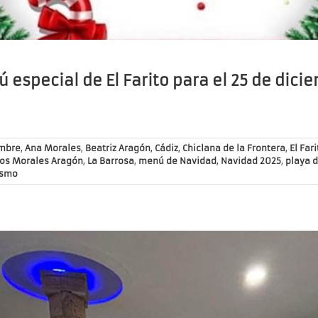
 especial de El Farito para el 25 de dici
embre
,
Ana Morales
,
Beatriz Aragón
,
Cádiz
,
Chiclana de la Frontera
,
El Fari
los Morales Aragón
,
La Barrosa
,
menú de Navidad
,
Navidad 2025
,
playa d
ismo