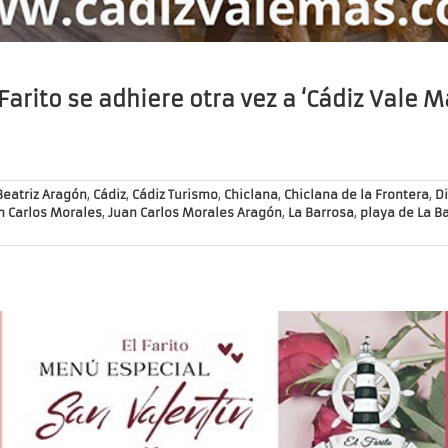
 Farito se adhiere otra vez a ‘Cádiz Vale M
Beatriz Aragón
,
Cádiz
,
Cádiz Turismo
,
Chiclana
,
Chiclana de la Frontera
,
D
n Carlos Morales
,
Juan Carlos Morales Aragón
,
La Barrosa
,
playa de La B