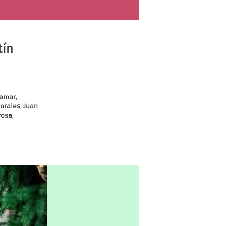
tín
lamar
,
Morales
,
Juan
rosa
,