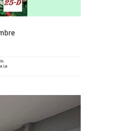
embre
to
,
e La