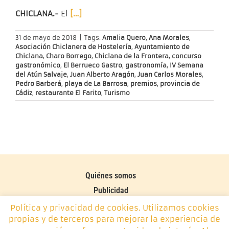
CHICLANA.-
El
[…]
31 de mayo de 2018
|
Tags:
Amalia Quero
,
Ana Morales
,
Asociación Chiclanera de Hostelería
,
Ayuntamiento de
Chiclana
,
Charo Borrego
,
Chiclana de la Frontera
,
concurso
gastronómico
,
El Berrueco Gastro
,
gastronomía
,
IV Semana
del Atún Salvaje
,
Juan Alberto Aragón
,
Juan Carlos Morales
,
Pedro Barberá
,
playa de La Barrosa
,
premios
,
provincia de
Cádiz
,
restaurante El Farito
,
Turismo
Quiénes somos
Publicidad
Contacto
Política y privacidad de cookies. Utilizamos cookies
propias y de terceros para mejorar la experiencia de
Política de cookies