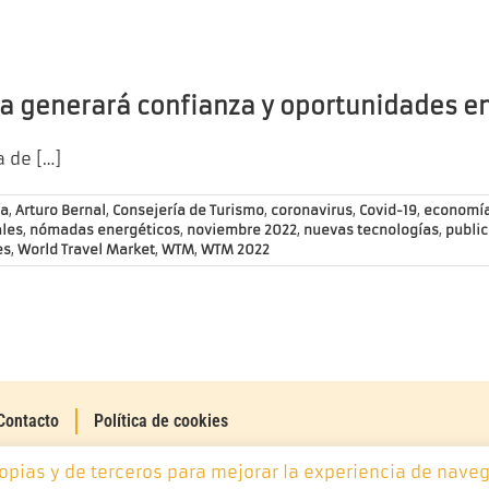
a generará confianza y oportunidades e
a de
[…]
ía
,
Arturo Bernal
,
Consejería de Turismo
,
coronavirus
,
Covid-19
,
economí
ales
,
nómadas energéticos
,
noviembre 2022
,
nuevas tecnologías
,
publi
es
,
World Travel Market
,
WTM
,
WTM 2022
Contacto
Política de cookies
ropias y de terceros para mejorar la experiencia de naveg