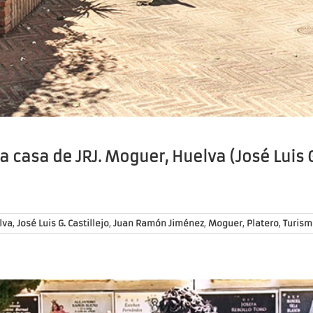
a casa de JRJ. Moguer, Huelva (José Luis G
lva
,
José Luis G. Castillejo
,
Juan Ramón Jiménez
,
Moguer
,
Platero
,
Turism