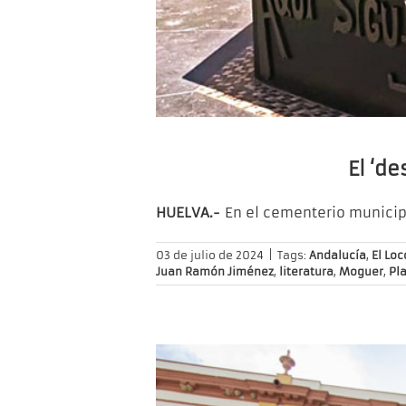
El ‘d
HUELVA.-
En el cementerio munici
03 de julio de 2024
|
Tags:
Andalucía
,
El Loc
Juan Ramón Jiménez
,
literatura
,
Moguer
,
Pl