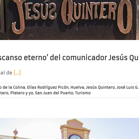
escanso eterno’ del comunicador Jesús Qu
pal de
[…]
o de la Colina
,
Elías Rodríguez Picón
,
Huelva
,
Jesús Quintero
,
José Luis G.
atero
,
Platero y yo
,
San Juan del Puerto
,
Turismo