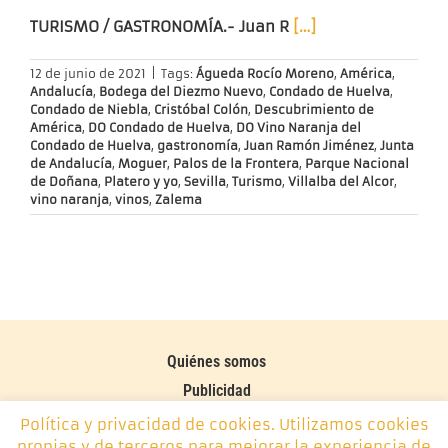
TURISMO / GASTRONOMÍA.-
Juan R
[…]
12 de junio de 2021
|
Tags:
Águeda Rocío Moreno
,
América
,
Andalucía
,
Bodega del Diezmo Nuevo
,
Condado de Huelva
,
Condado de Niebla
,
Cristóbal Colón
,
Descubrimiento de
América
,
DO Condado de Huelva
,
DO Vino Naranja del
Condado de Huelva
,
gastronomía
,
Juan Ramón Jiménez
,
Junta
de Andalucía
,
Moguer
,
Palos de la Frontera
,
Parque Nacional
de Doñana
,
Platero y yo
,
Sevilla
,
Turismo
,
Villalba del Alcor
,
vino naranja
,
vinos
,
Zalema
Quiénes somos
Publicidad
Contacto
Política y privacidad de cookies. Utilizamos cookies
propias y de terceros para mejorar la experiencia de