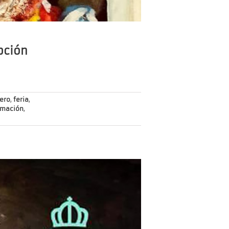
pción
ero
,
feria
,
amación
,