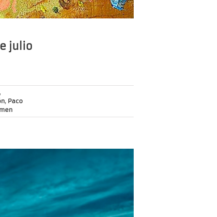
e julio
,
ón
,
Paco
rmen