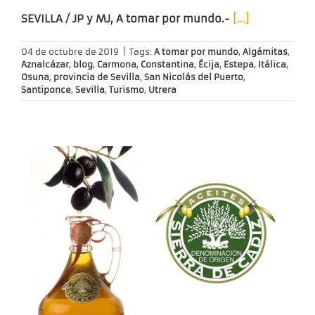
SEVILLA / JP y MJ, A tomar por mundo.-
[…]
04 de octubre de 2019
|
Tags:
A tomar por mundo
,
Algámitas
,
Aznalcázar
,
blog
,
Carmona
,
Constantina
,
Écija
,
Estepa
,
Itálica
,
Osuna
,
provincia de Sevilla
,
San Nicolás del Puerto
,
Santiponce
,
Sevilla
,
Turismo
,
Utrera