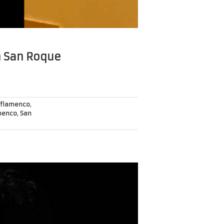
en San Roque
flamenco
,
amenco
,
San