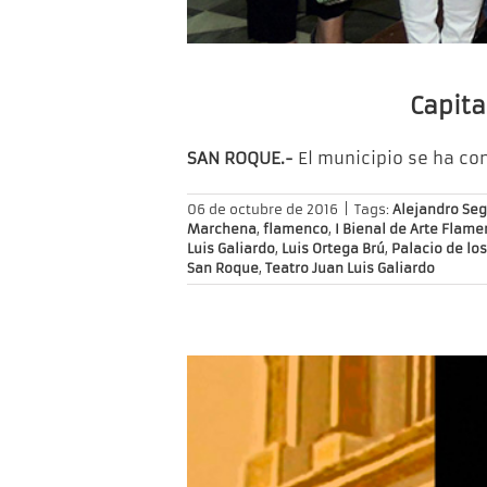
Capita
SAN ROQUE.-
El municipio se ha co
06 de octubre de 2016
|
Tags:
Alejandro Se
Marchena
,
flamenco
,
I Bienal de Arte Flam
Luis Galiardo
,
Luis Ortega Brú
,
Palacio de lo
San Roque
,
Teatro Juan Luis Galiardo