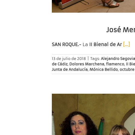
José Mer
SAN ROQUE.-
La
II Bienal de Ar
[…]
13 de julio de 2018
|
Tags:
Alejandro Segovi
de Cádiz
,
Dolores Marchena
,
flamenco
,
II B
Junta de Andalucía
,
Mónica Bellido
,
octubre