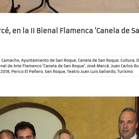
cé, en la II Bienal Flamenca ‘Canela de S
a Camacho
,
Ayuntamiento de San Roque
,
Canela de San Roque
,
Cultura
,
D
ienal de Arte Flamenco 'Canela de San Roque'
,
José Mercé
,
Juan Carlos Ru
 2018
,
Perico El Pañero
,
San Roque
,
Teatro Juan Luis Galiardo
,
Turismo