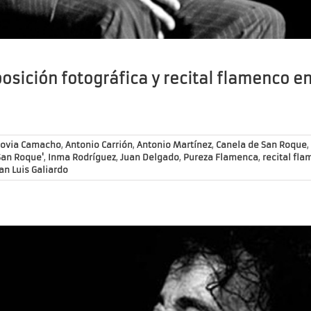
xposición fotográfica y recital flamenco 
govia Camacho
,
Antonio Carrión
,
Antonio Martínez
,
Canela de San Roque
,
San Roque'
,
Inma Rodríguez
,
Juan Delgado
,
Pureza Flamenca
,
recital fl
an Luis Galiardo