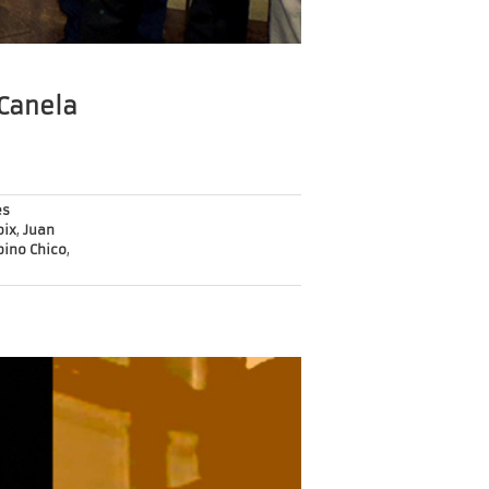
 Canela
es
oix
,
Juan
ino Chico
,