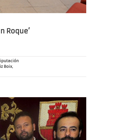
an Roque’
iputación
iz Boix
,