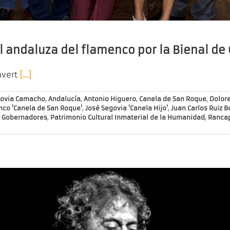
l andaluza del flamenco por la Bienal de
nvert
[…]
govia Camacho
,
Andalucía
,
Antonio Higuero
,
Canela de San Roque
,
Dolor
enco 'Canela de San Roque'
,
José Segovia 'Canela Hijo'
,
Juan Carlos Ruiz B
s Gobernadores
,
Patrimonio Cultural Inmaterial de la Humanidad
,
Rancap