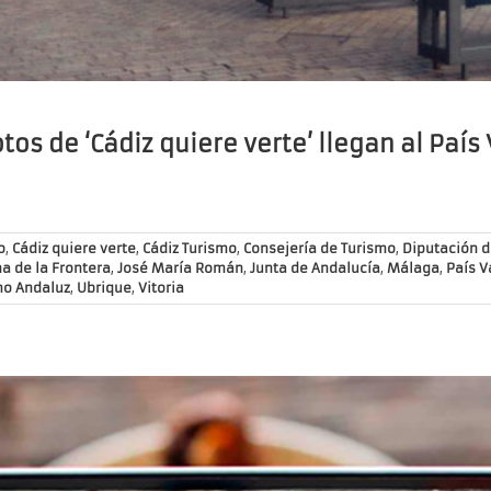
otos de ‘Cádiz quiere verte’ llegan al País
o
,
Cádiz quiere verte
,
Cádiz Turismo
,
Consejería de Turismo
,
Diputación d
a de la Frontera
,
José María Román
,
Junta de Andalucía
,
Málaga
,
País V
mo Andaluz
,
Ubrique
,
Vitoria