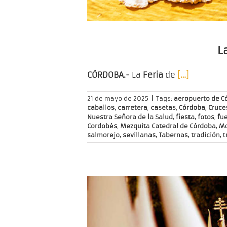
L
CÓRDOBA.-
La
Feria
de
[…]
21 de mayo de 2025
|
Tags:
aeropuerto de C
caballos
,
carretera
,
casetas
,
Córdoba
,
Cruce
Nuestra Señora de la Salud
,
fiesta
,
fotos
,
fue
Cordobés
,
Mezquita Catedral de Córdoba
,
Mo
salmorejo
,
sevillanas
,
Tabernas
,
tradición
,
t