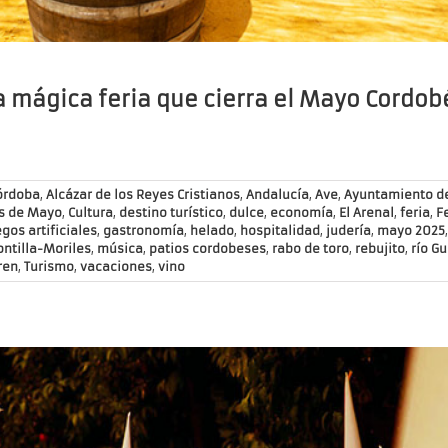
a mágica feria que cierra el Mayo Cordob
órdoba
,
Alcázar de los Reyes Cristianos
,
Andalucía
,
Ave
,
Ayuntamiento d
s de Mayo
,
Cultura
,
destino turístico
,
dulce
,
economía
,
El Arenal
,
feria
,
F
gos artificiales
,
gastronomía
,
helado
,
hospitalidad
,
judería
,
mayo 2025
ntilla-Moriles
,
música
,
patios cordobeses
,
rabo de toro
,
rebujito
,
río G
ren
,
Turismo
,
vacaciones
,
vino