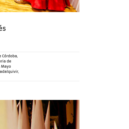
és
e Córdoba
,
eria de
,
Mayo
uadalquivir
,