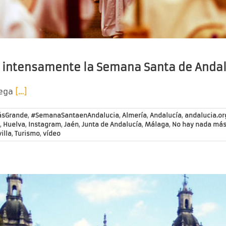
 intensamente la Semana Santa de Anda
lega
[…]
sGrande
,
#SemanaSantaenAndalucia
,
Almería
,
Andalucía
,
andalucia.or
,
Huelva
,
Instagram
,
Jaén
,
Junta de Andalucía
,
Málaga
,
No hay nada más
illa
,
Turismo
,
vídeo