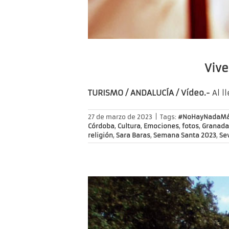
Vive
TURISMO / ANDALUCÍA / Vídeo.-
Al l
27 de marzo de 2023
|
Tags:
#NoHayNadaMá
Córdoba
,
Cultura
,
Emociones
,
fotos
,
Granada
religión
,
Sara Baras
,
Semana Santa 2023
,
Sev