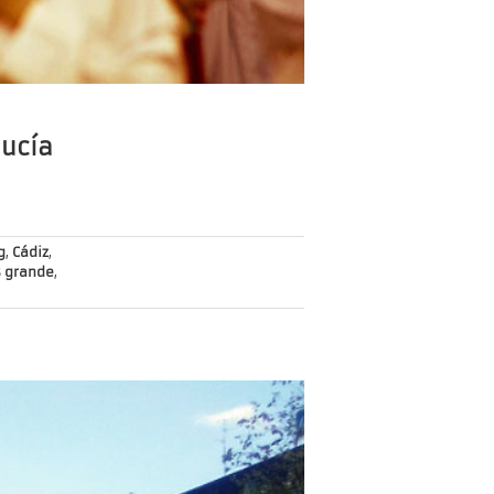
lucía
g
,
Cádiz
,
 grande
,