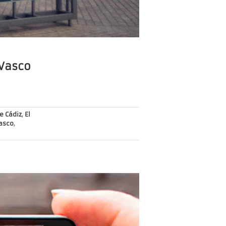
 Vasco
e Cádiz
,
El
asco
,