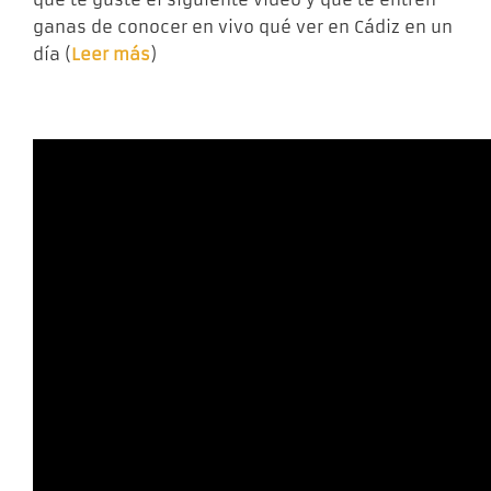
ganas de conocer en vivo qué ver en Cádiz en un
día (
Leer más
)