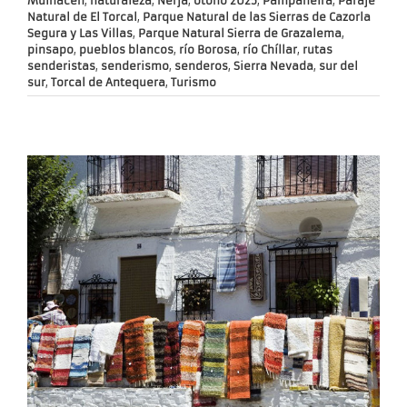
Mulhacén
,
naturaleza
,
Nerja
,
otoño 2025
,
Pampaneira
,
Paraje
Natural de El Torcal
,
Parque Natural de las Sierras de Cazorla
Segura y Las Villas
,
Parque Natural Sierra de Grazalema
,
pinsapo
,
pueblos blancos
,
río Borosa
,
río Chíllar
,
rutas
senderistas
,
senderismo
,
senderos
,
Sierra Nevada
,
sur del
sur
,
Torcal de Antequera
,
Turismo