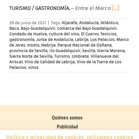
TURISMO / GASTRONOMÍA.
– Entre el Marco
[…]
26 de junio de 2021
|
Tags:
Aljarafe
,
Andalucía
,
Atlántico
,
Baco
,
Bajo Guadalquivir
,
comarca del Bajo Guadalquivir
,
Condado de Huelva
,
cultura del vino
,
El Cuervo
,
fenicios
,
gastronomía
,
Junta de Andalucía
,
Lebrija
,
Los Palacios
,
Marco
de Jerez
,
mosto
,
Nebrija
,
Parque Nacional de Doñana
,
provincia de Sevilla
,
río Guadalquivir
,
Sevilla
,
Sierra Morena
,
Sierra Norte de Sevilla
,
Turismo
,
Umbrete
,
Villanueva del
Ariscal
,
Vino de Calidad de Lebrija
,
Vino de la Tierra de Los
Palacios
,
vinos
Quiénes somos
Publicidad
Contacto
Política y privacidad de cookies. Utilizamos cookies